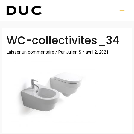
Aller
MAI
au
MEN
contenu
Navigation
WC-collectivites_34
des
articles
Laisser un commentaire
/ Par
Julien S
/
avril 2, 2021