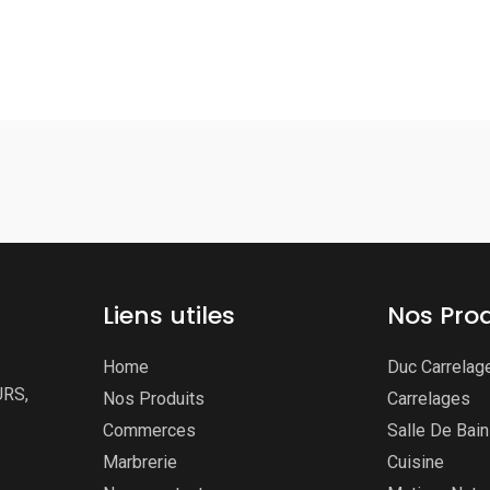
Liens utiles
Nos Prod
Home
Duc Carrelag
URS,
Nos Produits
Carrelages
Commerces
Salle De Bai
Marbrerie
Cuisine