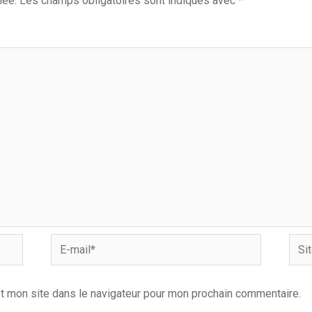
iée.
Les champs obligatoires sont indiqués avec
*
E-
Site
mail*
Inter
t mon site dans le navigateur pour mon prochain commentaire.