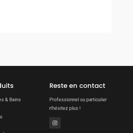
uits
Reste en contact
es & Bains
Professionnel ou particulier
n’hésitez plus !
ns