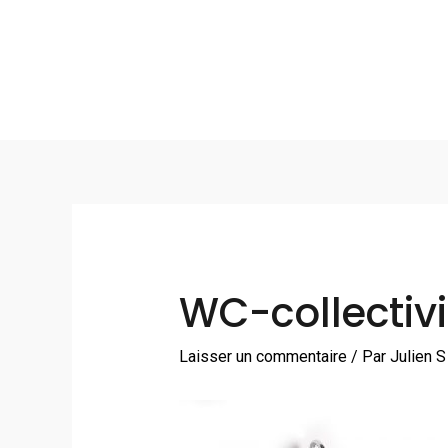
Aller
au
contenu
Navigation
des
articles
WC-collectiv
Laisser un commentaire
/ Par
Julien 