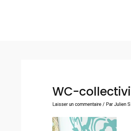
Aller
au
contenu
Navigation
des
articles
WC-collectiv
Laisser un commentaire
/ Par
Julien 