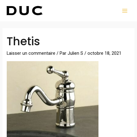
Aller
MAI
au
MEN
contenu
Navigation
Thetis
des
articles
Laisser un commentaire
/ Par
Julien S
/
octobre 18, 2021