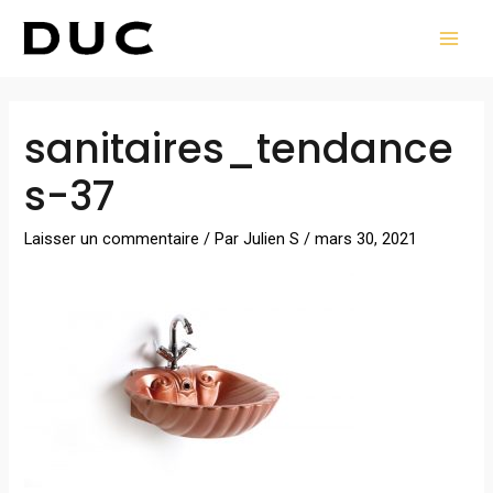
Aller
MAI
au
MEN
contenu
Navigation
sanitaires_tendance
des
articles
s-37
Laisser un commentaire
/ Par
Julien S
/
mars 30, 2021