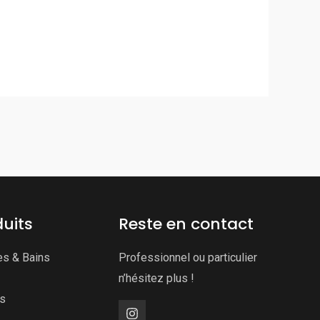
uits
Reste en contact
es & Bains
Professionnel ou particulier
n’hésitez plus !
ns