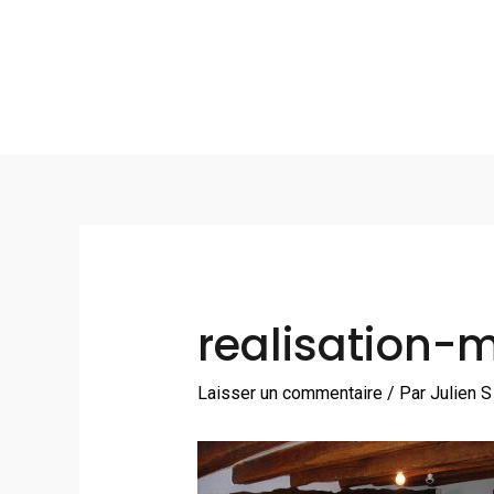
Aller
au
contenu
Navigation
des
articles
realisation-
Laisser un commentaire
/ Par
Julien 