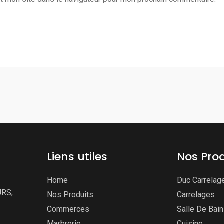
Liens utiles
Nos Prod
Home
Duc Carrelag
URS,
Nos Produits
Carrelages
Commerces
Salle De Bai
Marbrerie
Cuisine