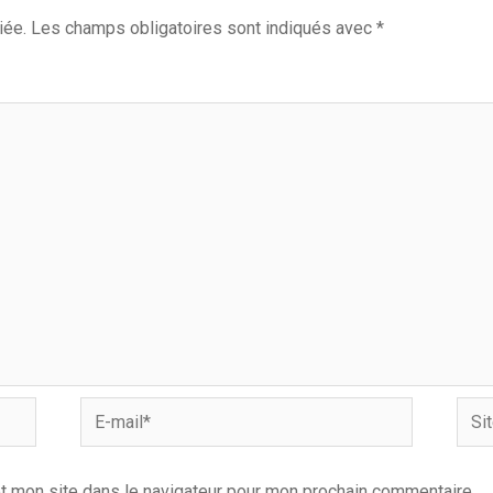
iée.
Les champs obligatoires sont indiqués avec
*
E-
Site
mail*
Inter
t mon site dans le navigateur pour mon prochain commentaire.