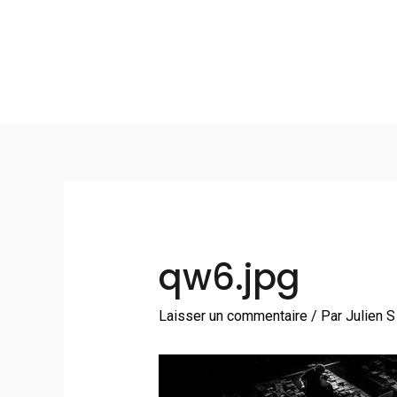
Aller
au
contenu
Navigation
des
articles
qw6.jpg
Laisser un commentaire
/ Par
Julien 