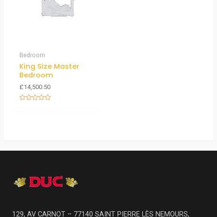
Bedroom
King Size Master
Bedroom
£
14,500.50
Note
0
sur
5
129, AV CARNOT – 77140 SAINT PIERRE LÈS NEMOURS,