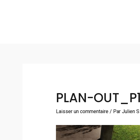
Aller
au
contenu
Navigation
des
articles
PLAN-OUT_P
Laisser un commentaire
/ Par
Julien 