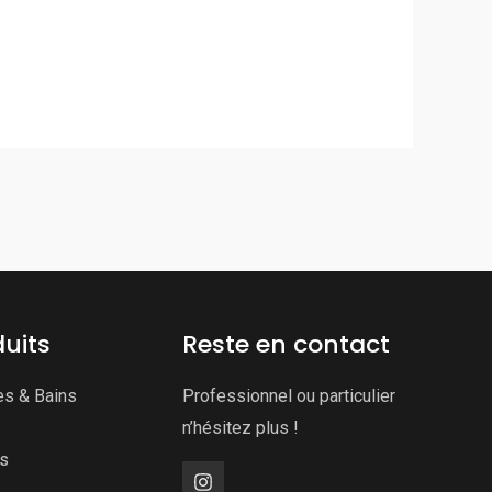
uits
Reste en contact
es & Bains
Professionnel ou particulier
n’hésitez plus !
ns