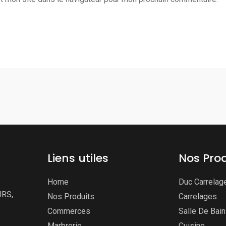
Liens utiles
Nos Prod
Home
Duc Carrelag
URS,
Nos Produits
Carrelages
Commerces
Salle De Bai
Marbrerie
Cuisine