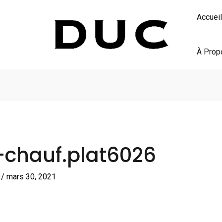
Accueil
À Prop
́-chauf.plat6026
S
/
mars 30, 2021