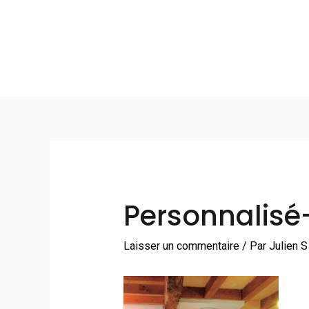
Aller
au
contenu
Navigation
des
articles
Personnalise
Laisser un commentaire
/ Par
Julien 