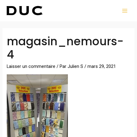
Aller
MAI
au
MEN
contenu
magasin_nemours-
4
Laisser un commentaire
/ Par
Julien S
/
mars 29, 2021