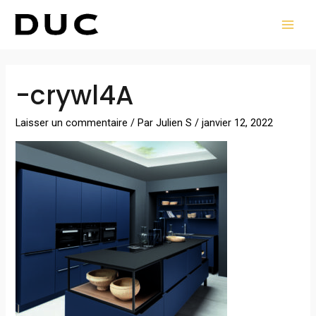
Aller
MAI
au
MEN
contenu
-crywl4A
Laisser un commentaire
/ Par
Julien S
/
janvier 12, 2022