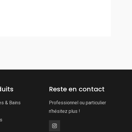
uits
Reste en contact
es & Bains
Professionnel ou particulier
n’hésitez plus !
ns