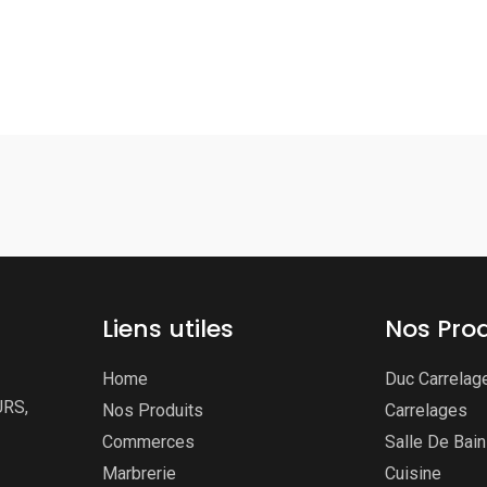
Liens utiles
Nos Prod
Home
Duc Carrelag
URS,
Nos Produits
Carrelages
Commerces
Salle De Bai
Marbrerie
Cuisine