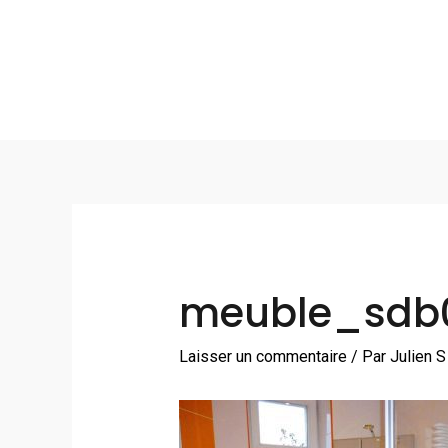
Aller
au
contenu
Navigation
des
articles
meuble_sdb
Laisser un commentaire
/ Par
Julien 