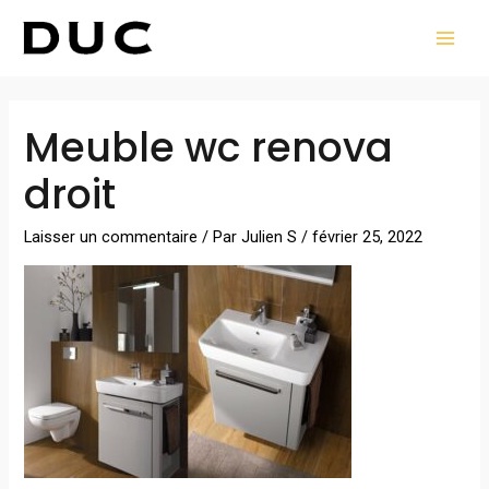
Aller
MAI
au
MEN
contenu
Navigation
Meuble wc renova
des
articles
droit
Laisser un commentaire
/ Par
Julien S
/
février 25, 2022