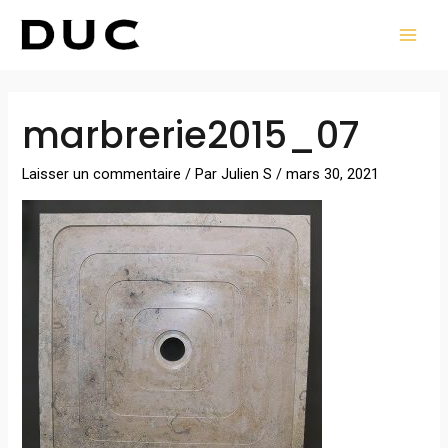
Aller
MAI
au
MEN
contenu
Navigation
marbrerie2015_07
des
articles
Laisser un commentaire
/ Par
Julien S
/
mars 30, 2021