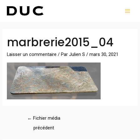
Aller
MAI
au
MEN
contenu
Navigation
marbrerie2015_04
des
articles
Laisser un commentaire
/ Par
Julien S
/
mars 30, 2021
←
Fichier média
précédent