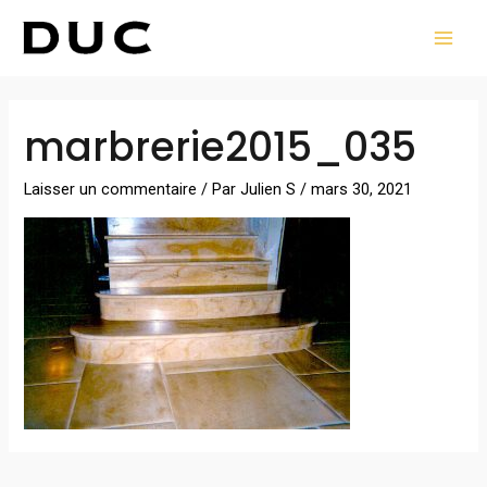
Aller
MAI
au
MEN
contenu
Navigation
marbrerie2015_035
des
articles
Laisser un commentaire
/ Par
Julien S
/
mars 30, 2021