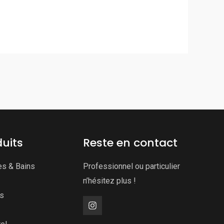
uits
Reste en contact
es & Bains
Professionnel ou particulier
n’hésitez plus !
ns