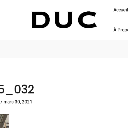
Accueil
À Prop
15_032
S
/
mars 30, 2021