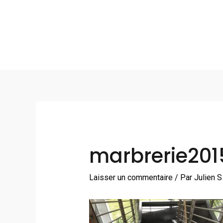
Aller
au
contenu
Navigation
des
articles
marbrerie20
Laisser un commentaire
/ Par
Julien 