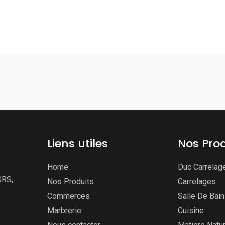
Liens utiles
Nos Prod
Home
Duc Carrelag
URS,
Nos Produits
Carrelages
Commerces
Salle De Bai
Marbrerie
Cuisine