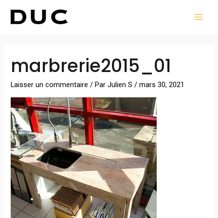
Aller
MAI
au
MEN
contenu
Navigation
marbrerie2015_01
des
articles
Laisser un commentaire
/ Par
Julien S
/
mars 30, 2021