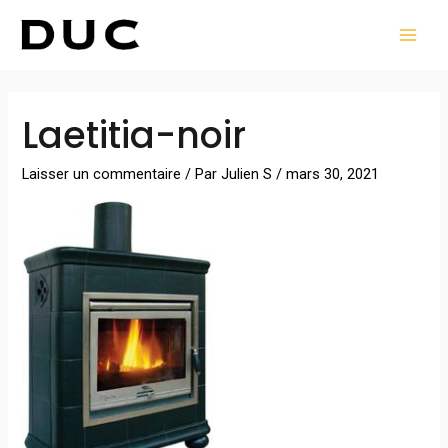
Aller
MAI
au
MEN
contenu
Navigation
Laetitia-noir
des
articles
Laisser un commentaire
/ Par
Julien S
/
mars 30, 2021