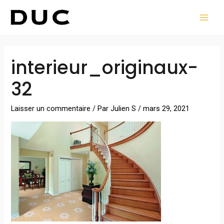
Aller
MAI
au
MEN
contenu
Navigation
interieur_originaux-
des
articles
32
Laisser un commentaire
/ Par
Julien S
/
mars 29, 2021