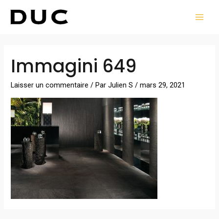
Aller
MAI
au
MEN
contenu
Navigation
Immagini 649
des
articles
Laisser un commentaire
/ Par
Julien S
/
mars 29, 2021