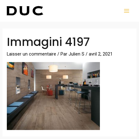
Aller
MAI
au
MEN
contenu
Navigation
Immagini 4197
des
articles
Laisser un commentaire
/ Par
Julien S
/
avril 2, 2021