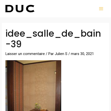
Aller
MAI
au
MEN
contenu
Navigation
idee_salle_de_bain
des
articles
-39
Laisser un commentaire
/ Par
Julien S
/
mars 30, 2021