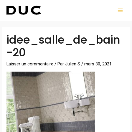
Aller
MAI
au
MEN
contenu
Navigation
idee_salle_de_bain
des
articles
-20
Laisser un commentaire
/ Par
Julien S
/
mars 30, 2021