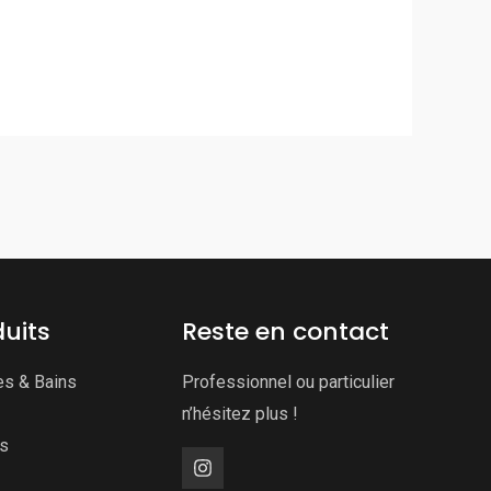
uits
Reste en contact
es & Bains
Professionnel ou particulier
n’hésitez plus !
ns