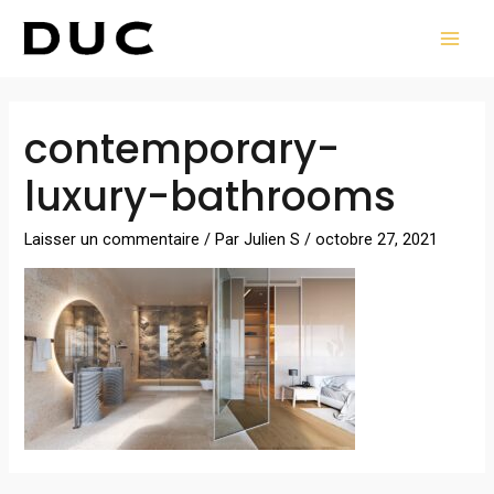
Aller
MAI
au
MEN
contenu
contemporary-
luxury-bathrooms
Laisser un commentaire
/ Par
Julien S
/
octobre 27, 2021