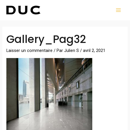
Aller
MAI
au
MEN
contenu
Navigation
Gallery_Pag32
des
articles
Laisser un commentaire
/ Par
Julien S
/
avril 2, 2021