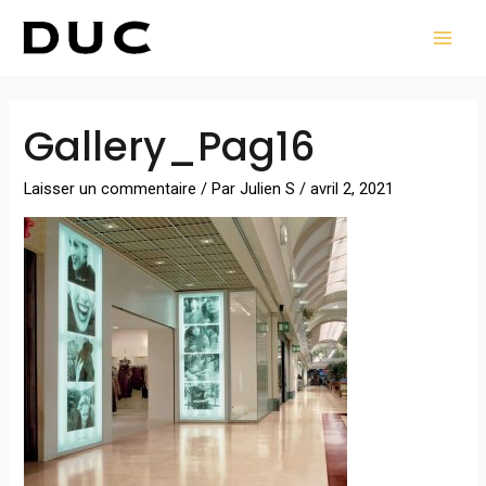
Aller
MAI
au
MEN
contenu
Navigation
Gallery_Pag16
des
articles
Laisser un commentaire
/ Par
Julien S
/
avril 2, 2021