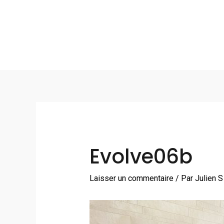
Aller
au
contenu
Navigation
des
articles
Evolve06b
Laisser un commentaire
/ Par
Julien 