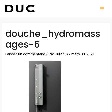
Aller
MAI
au
MEN
contenu
Navigation
douche_hydromass
des
articles
ages-6
Laisser un commentaire
/ Par
Julien S
/
mars 30, 2021