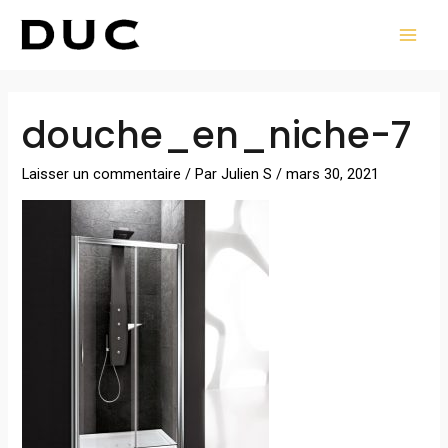
Aller
MAI
au
MEN
contenu
Navigation
douche_en_niche-7
des
articles
Laisser un commentaire
/ Par
Julien S
/
mars 30, 2021