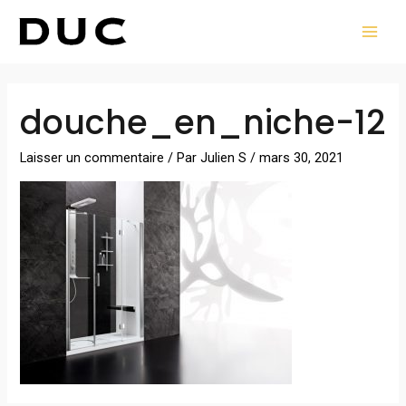
Aller
MAI
au
MEN
contenu
Navigation
douche_en_niche-12
des
articles
Laisser un commentaire
/ Par
Julien S
/
mars 30, 2021