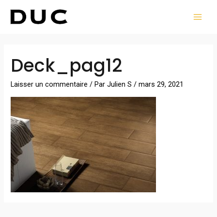
Aller
MAI
au
MEN
contenu
Navigation
Deck_pag12
des
articles
Laisser un commentaire
/ Par
Julien S
/
mars 29, 2021