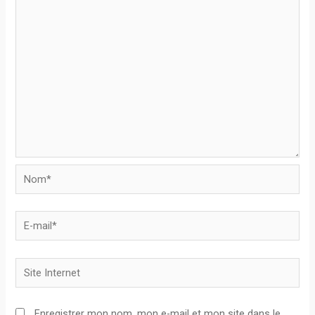
Nom*
E-
mail*
Site
Internet
Enregistrer mon nom, mon e-mail et mon site dans le