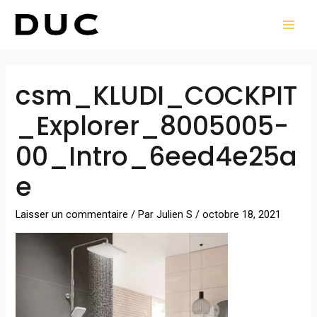
Aller
MAI
au
MEN
contenu
Navigation
csm_KLUDI_COCKPIT
des
articles
_Explorer_8005005-
00_Intro_6eed4e25a
e
Laisser un commentaire
/ Par
Julien S
/
octobre 18, 2021