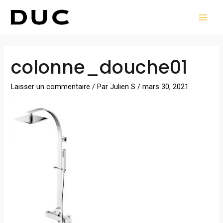
Aller
MAI
au
MEN
contenu
Navigation
colonne_douche01
des
articles
Laisser un commentaire
/ Par
Julien S
/
mars 30, 2021