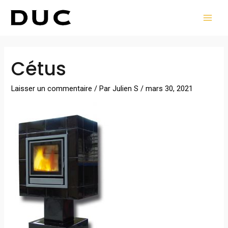
Aller
MAI
au
MEN
contenu
Navigation
Cétus
des
articles
Laisser un commentaire
/ Par
Julien S
/
mars 30, 2021