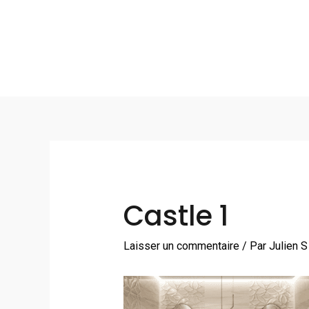
Aller
au
contenu
Navigation
des
articles
Castle 1
Laisser un commentaire
/ Par
Julien 