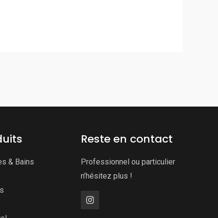
uits
Reste en contact
es & Bains
Professionnel ou particulier
n’hésitez plus !
ns