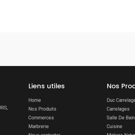
Liens utiles
Nos Prod
Home
Duc Carrelag
URS,
Nos Produits
Carrelages
Commerces
Salle De Bai
Marbrerie
Cuisine