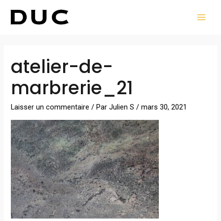
Aller
MAI
au
MEN
contenu
Navigation
atelier-de-
des
articles
marbrerie_21
Laisser un commentaire
/ Par
Julien S
/
mars 30, 2021