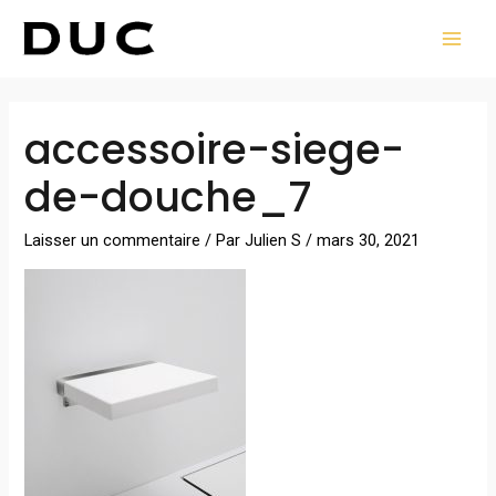
Aller
MAI
au
MEN
contenu
Navigation
accessoire-siege-
des
articles
de-douche_7
Laisser un commentaire
/ Par
Julien S
/
mars 30, 2021