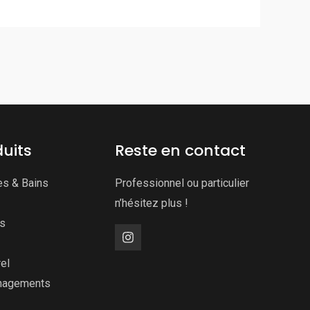
uits
Reste en contact
es & Bains
Professionnel ou particulier
n’hésitez plus !
ns
el
nagements