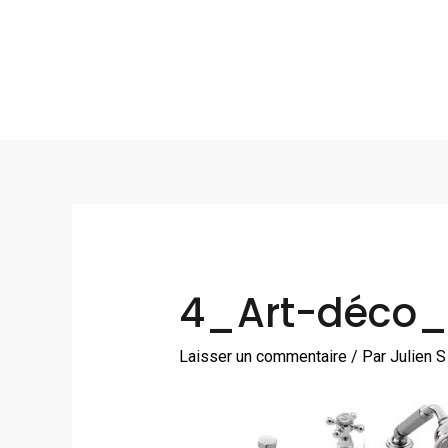
Aller
au
contenu
Navigation
des
articles
4_Art-déco
Laisser un commentaire
/ Par
Julien 