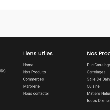
Liens utiles
Nos Prod
Home
Duc Carrelag
URS,
Nos Produits
Carrelages
Commerces
Salle De Bai
Marbrerie
Cuisine
Nous contacter
Matiere Natur
Idees D’ame