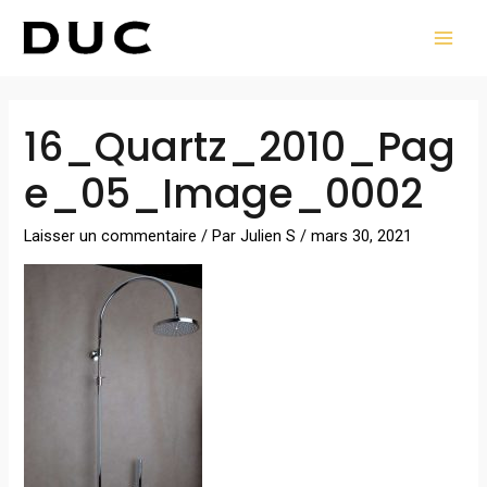
Aller
MAI
au
MEN
contenu
Navigation
16_Quartz_2010_Pag
des
articles
e_05_Image_0002
Laisser un commentaire
/ Par
Julien S
/
mars 30, 2021