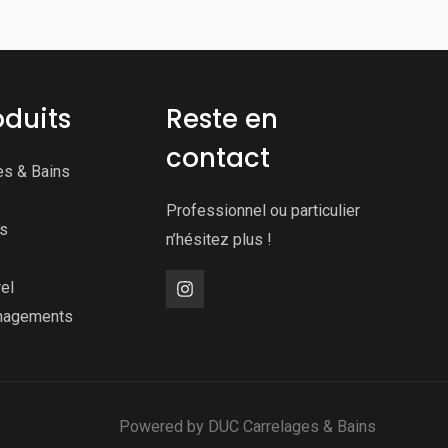
oduits
Reste en
contact
es & Bains
Professionnel ou particulier
ns
n’hésitez plus !
el
nagements
Powered by DUC Carrelages & Bains