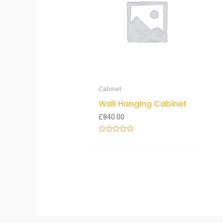
Cabinet
Wall Hanging Cabinet
£
840.00
Note
0
sur
5